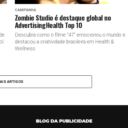
CAMPANHA
Zombie Studio é destaque global no
AdvertisingHealth Top 10
de
Descubra como o filme “47” emocionou o mundo e
l.
destacou a criatividade brasileira em Health &
Wellness.
AIS ARTIGOS