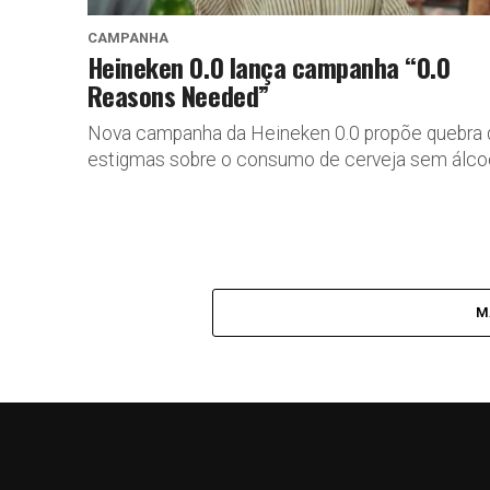
CAMPANHA
Heineken 0.0 lança campanha “0.0
Reasons Needed”
Nova campanha da Heineken 0.0 propõe quebra 
estigmas sobre o consumo de cerveja sem álcoo
M