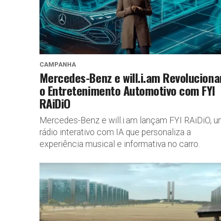
CAMPANHA
Mercedes-Benz e will.i.am Revolucion
o Entretenimento Automotivo com FYI
RAiDiO
Mercedes-Benz e will.i.am lançam FYI RAiDiO, 
rádio interativo com IA que personaliza a
experiência musical e informativa no carro.