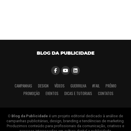
CAMPANHAS
DESIGN
VÍDEOS
GUERRILHA
#FAIL
PRÊMIO
PROMOÇÃO
EVENTOS
DICAS E TUTORIAIS
CONTATOS
O
Blog da Publicidade
é um projeto editorial dedicado à análise de
campanhas publicitárias, design, branding e tendências de marketing.
Produzimos conteúdo para profissionais da comunicação, criativos e
pessoas interessadas em cultura digital e publicidade