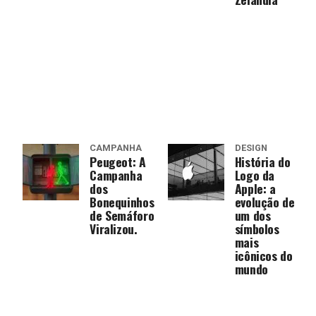
CAMPANHA
DESIGN
Peugeot: A
História do
Campanha
Logo da
dos
Apple: a
Bonequinhos
evolução de
de Semáforo
um dos
Viralizou.
símbolos
mais
icônicos do
mundo