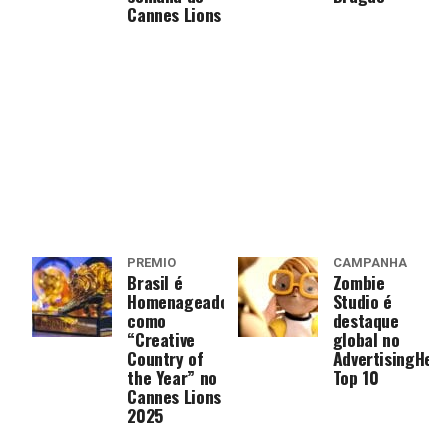
Cannes Lions
PRÊMIO
CAMPANHA
Brasil é
Zombie
Homenageado
Studio é
como
destaque
“Creative
global no
Country of
AdvertisingHeal
the Year” no
Top 10
Cannes Lions
2025