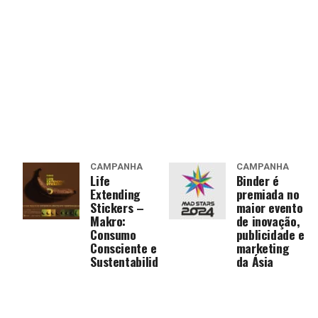
CAMPANHA
CAMPANHA
Life
Binder é
Extending
premiada no
Stickers –
maior evento
Makro:
de inovação,
Consumo
publicidade e
Consciente e
marketing
Sustentabilidade
da Ásia