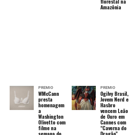
florestal na
Amazônia
PRÊMIO
PRÊMIO
WMcCann
Ogilvy Brasil,
presta
Jovem Nerd e
homenagem
Hasbro
a
vencem Leão
Washington
de Ouro em
Olivetto com
Cannes com
filme na
“Caverna do
semana do
Dragão”