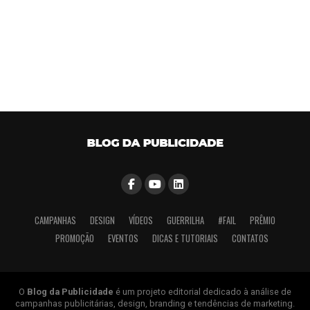
CAMPANHAS
DESIGN
VÍDEOS
GUERRILHA
#FAIL
PRÊMIO
PROMOÇÃO
EVENTOS
DICAS E TUTORIAIS
CONTATOS
O
Blog da Publicidade
é um projeto editorial dedicado à análise de
campanhas publicitárias, design, branding e tendências de marketing.