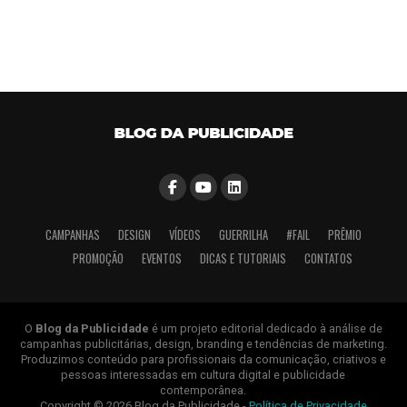
CAMPANHAS
DESIGN
VÍDEOS
GUERRILHA
#FAIL
PRÊMIO
PROMOÇÃO
EVENTOS
DICAS E TUTORIAIS
CONTATOS
O
Blog da Publicidade
é um projeto editorial dedicado à análise de
campanhas publicitárias, design, branding e tendências de marketing.
Produzimos conteúdo para profissionais da comunicação, criativos e
pessoas interessadas em cultura digital e publicidade
contemporânea.
Copyright © 2026 Blog da Publicidade -
Política de Privacidade