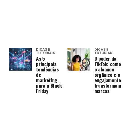
DICAS E
DICAS E
TUTORIAIS
TUTORIAIS
As 5
O poder do
principais
TikTok: como
tendências
o alcance
de
orgânico e o
marketing
engajamento
para a Black
transformam
Friday
marcas