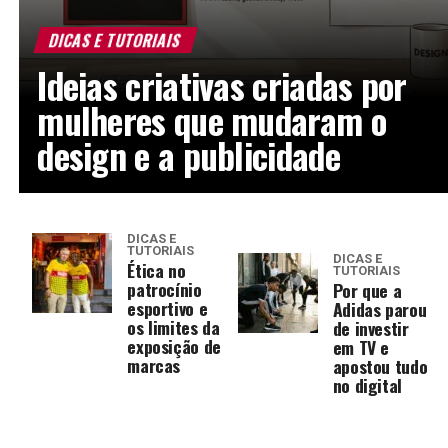
DICAS E TUTORIAIS
Ideias criativas criadas por
mulheres que mudaram o
design e a publicidade
DICAS E
TUTORIAIS
DICAS E
Ética no
TUTORIAIS
patrocínio
Por que a
esportivo e
Adidas parou
os limites da
de investir
exposição de
em TV e
marcas
apostou tudo
no digital