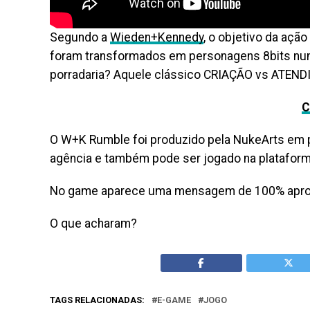
Segundo a
Wieden+Kennedy
, o objetivo da açã
foram transformados em personagens 8bits num 
porradaria? Aquele clássico CRIAÇÃO vs ATEN
C
O W+K Rumble foi produzido pela NukeArts em p
agência e também pode ser jogado na platafor
No game aparece uma mensagem de 100% aprov
O que acharam?
TAGS RELACIONADAS:
E-GAME
JOGO