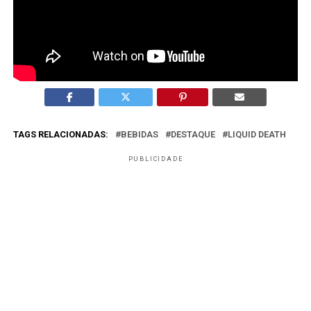
Que colaborações funcionam melhor quando há
alinhamento cultural e clareza de território de marca.
TAGS RELACIONADAS:
BEBIDAS
DESTAQUE
LIQUID DEATH
PUBLICIDADE