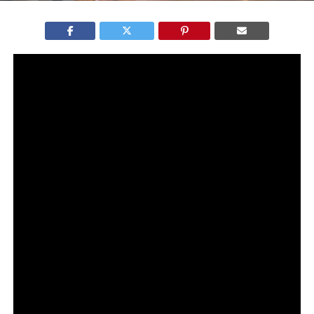
A
Eternal Playlist Urn
, lançada por
Spotify
e
Liquid Death
,
une urna funerária e alto-falante Bluetooth em uma edição
limitada que rapidamente se esgotou nos Estados Unidos.
A ação foi criada como peça conceitual e gerou
repercussão internacional ao transformar um objeto
funerário em estratégia de branding.
O produto não foi pensado para escala. Foi desenhado
para conversa. E funcionou.
Eternal Playlist Urn
e a lógica do
choque calculado
A
Eternal Playlist Urn
parte de um território que a Liquid
Death já domina: provocar sem romper com sua