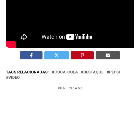
Cola?
Sim. Ao empregar um símbolo tão reconhecível, a Pepsi
faz uma comparação explícita, ainda que construída com
humor e sem menção verbal ao nome da marca.
TAGS RELACIONADAS:
COCA-COLA
DESTAQUE
PEPSI
VIDEO
PUBLICIDADE