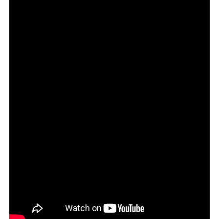
das marcas, utilizando produto físico como estratégia de
mídia espontânea.
A Eternal Playlist Urn foi produzida em larga
escala?
Não. Foi uma edição limitada com foco em branding e
cobertura editorial.
Por que a ação ganhou tanta visibilidade?
Porque combina tema sensível, humor provocativo e
marcas com identidade forte e coerente.
O que o mercado publicitário pode aprender com o
caso?
Que colaborações funcionam melhor quando há
alinhamento cultural e clareza de território de marca.