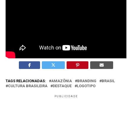
É uma certificação criada para valorizar produtos e
empreendedores locais.
Por que essa iniciativa é relevante para o
marketing?
Porque mostra o uso do branding como ferramenta
estratégica de desenvolvimento territorial.
TAGS RELACIONADAS:
AMAZÔNIA
BRANDING
BRASIL
CULTURA BRASILEIRA
DESTAQUE
LOGOTIPO
PUBLICIDADE