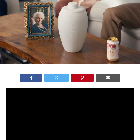
A
Eternal Playlist Urn
, lançada por
Spotify
e
Liquid Death
,
une urna funerária e alto-falante Bluetooth em uma edição
limitada que rapidamente se esgotou nos Estados Unidos.
A ação foi criada como peça conceitual e gerou
repercussão internacional ao transformar um objeto
funerário em estratégia de branding.