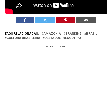
Porque mostra o uso do branding como ferramenta
estratégica de desenvolvimento territorial.
TAGS RELACIONADAS:
AMAZÔNIA
BRANDING
BRASIL
CULTURA BRASILEIRA
DESTAQUE
LOGOTIPO
PUBLICIDADE