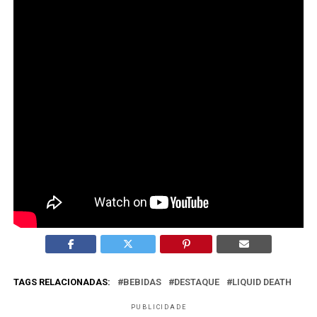
cobertura editorial.
Por que a ação ganhou tanta visibilidade?
Porque combina tema sensível, humor provocativo e
marcas com identidade forte e coerente.
O que o mercado publicitário pode aprender com o
caso?
Que colaborações funcionam melhor quando há
alinhamento cultural e clareza de território de marca.
TAGS RELACIONADAS:
BEBIDAS
DESTAQUE
LIQUID DEATH
PUBLICIDADE