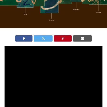
A marca da Amazônia foi lançada como a primeira
identidade visual unificada da Amazônia Legal, em
iniciativa da Embratur em parceria com a Rotas
Amazônicas Integradas (RAI). O projeto busca atrair
negócios, fortalecer o turismo e impulsionar a
bioeconomia na região.
A criação estabelece uma narrativa única para os nove
estados amazônicos, algo inédito em termos de
posicionamento territorial no Brasil.