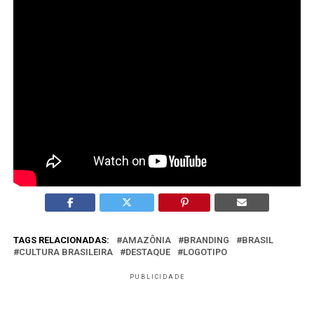
O que é o selo “Feito de Amazônia”?
É uma certificação criada para valorizar produtos e
empreendedores locais.
Por que essa iniciativa é relevante para o
marketing?
Porque mostra o uso do branding como ferramenta
estratégica de desenvolvimento territorial.
TAGS RELACIONADAS:
AMAZÔNIA
BRANDING
BRASIL
CULTURA BRASILEIRA
DESTAQUE
LOGOTIPO
PUBLICIDADE