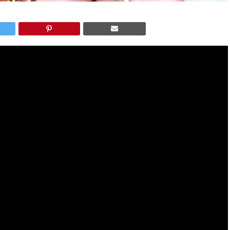
spera.
Donald’s, Chris Kempczinski, experimentando o novo
temente simples, acabou se transformando em um
caso interessante sobre como a internet pode
me exposição para uma marca.
fissionais de marketing e comunicação, porque mostra
radas podem gerar visibilidade e conversa em torno de