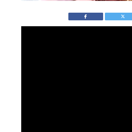
Marketing viral às vezes nasce onde ninguém e
Foi o que aconteceu com um vídeo do CEO da Mc
sanduíche Big Arch burger. O momento, aparen
fenômeno de memes nas redes sociais e em um 
transformar um pequeno momento em uma enor
O episódio rapidamente chamou atenção de pro
como, no ambiente digital, até situações inespe
um produto.
O vídeo que virou meme