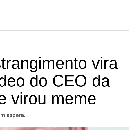
trangimento vira
vídeo do CEO da
e virou meme
ém espera.