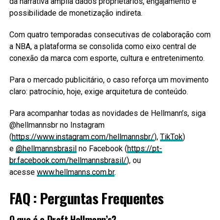
da narrativa amplia dados proprietários, engajamento e
possibilidade de monetização indireta.
Com quatro temporadas consecutivas de colaboração com
a NBA, a plataforma se consolida como eixo central de
conexão da marca com esporte, cultura e entretenimento.
Para o mercado publicitário, o caso reforça um movimento
claro: patrocínio, hoje, exige arquitetura de conteúdo.
Para acompanhar todas as novidades de Hellmann’s, siga
@hellmannsbr no Instagram
(
https://www.instagram.com/hellmannsbr/
),
TikTok
)
e
@hellmannsbrasil
no Facebook (
https://pt-
br.facebook.com/hellmannsbrasil/
), ou
acesse
www.hellmanns.com.br
.
FAQ : Perguntas Frequentes
O que é o Draft Hellmann’s?