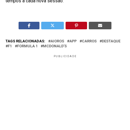
tempos a cada nova sessão.
TAGS RELACIONADAS:
AIOROS
APP
CARROS
DESTAQUE
F1
FORMULA 1
MCDONALD’S
PUBLICIDADE