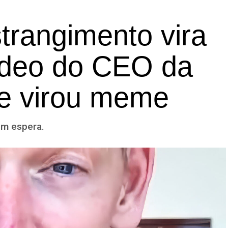
trangimento vira
vídeo do CEO da
e virou meme
ém espera.