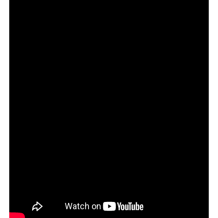
Quem desenvolveu a marca?
O projeto foi realizado pela FutureBrand São Paulo, em
parceria com Embratur e RAI.
Qual o objetivo da iniciativa?
Fortalecer o posicionamento da região e impulsionar
turismo e bioeconomia.
O que é o selo “Feito de Amazônia”?
É uma certificação criada para valorizar produtos e
empreendedores locais.
Por que essa iniciativa é relevante para o
marketing?
Porque mostra o uso do branding como ferramenta
estratégica de desenvolvimento territorial.