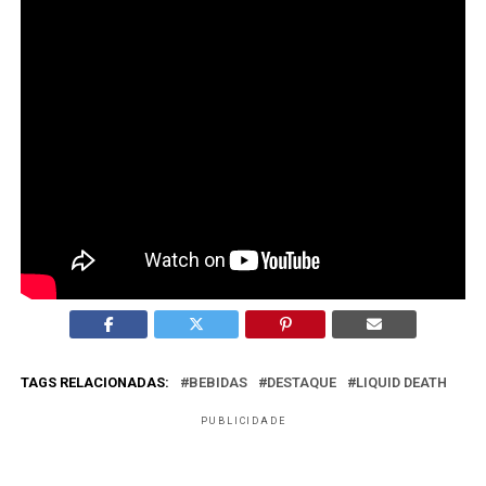
Por que a ação ganhou tanta visibilidade?
Porque combina tema sensível, humor provocativo e
marcas com identidade forte e coerente.
O que o mercado publicitário pode aprender com o
caso?
Que colaborações funcionam melhor quando há
alinhamento cultural e clareza de território de marca.
TAGS RELACIONADAS:
BEBIDAS
DESTAQUE
LIQUID DEATH
PUBLICIDADE