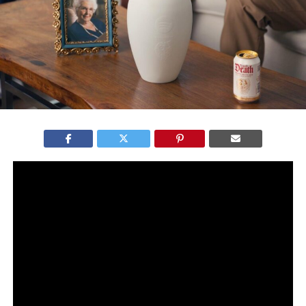
A
Eternal Playlist Urn
, lançada por
Spotify
e
Liquid Death
,
une urna funerária e alto-falante Bluetooth em uma edição
limitada que rapidamente se esgotou nos Estados Unidos.
A ação foi criada como peça conceitual e gerou
repercussão internacional ao transformar um objeto
funerário em estratégia de branding.
O produto não foi pensado para escala. Foi desenhado
para conversa. E funcionou.