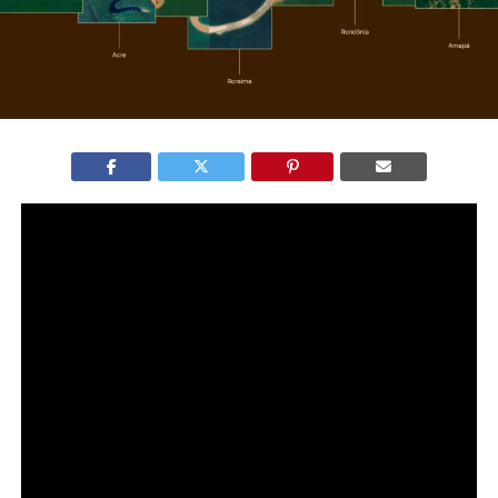
A marca da Amazônia foi lançada como a primeira
identidade visual unificada da Amazônia Legal, em
iniciativa da Embratur em parceria com a Rotas
Amazônicas Integradas (RAI). O projeto busca atrair
negócios, fortalecer o turismo e impulsionar a
bioeconomia na região.
A criação estabelece uma narrativa única para os nove
estados amazônicos, algo inédito em termos de
posicionamento territorial no Brasil.