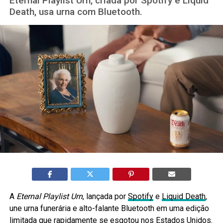
Eternal Playlist Urn, criada por Spotify e Liquid
Death, usa urna com Bluetooth.
A
Eternal Playlist Urn
, lançada por
Spotify
e
Liquid Death
,
une urna funerária e alto-falante Bluetooth em uma edição
limitada que rapidamente se esgotou nos Estados Unidos.