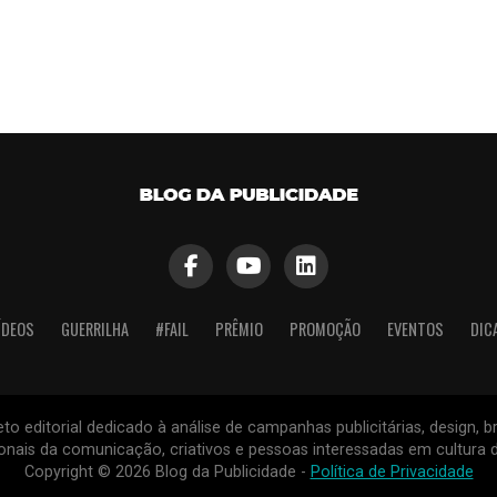
ÍDEOS
GUERRILHA
#FAIL
PRÊMIO
PROMOÇÃO
EVENTOS
DIC
to editorial dedicado à análise de campanhas publicitárias, design, 
nais da comunicação, criativos e pessoas interessadas em cultura d
Copyright © 2026 Blog da Publicidade -
Política de Privacidade