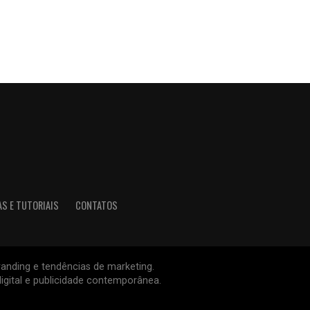
AS E TUTORIAIS
CONTATOS
branding e tendências de marketing.
igital e publicidade contemporânea.