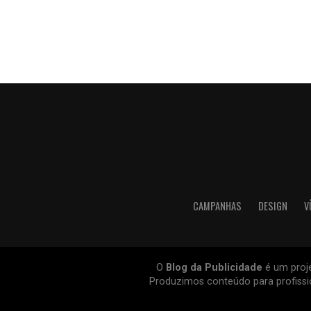
CAMPANHAS
DESIGN
V
O
Blog da Publicidade
é um proje
Produzimos conteúdo para profissio