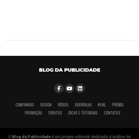
CAMPANHAS
DESIGN
VÍDEOS
GUERRILHA
#FAIL
PRÊMIO
PROMOÇÃO
EVENTOS
DICAS E TUTORIAIS
CONTATOS
O
Blog da Publicidade
é um projeto editorial dedicado à análise de