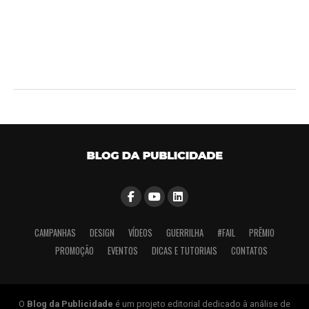
CAMPANHAS
DESIGN
VÍDEOS
GUERRILHA
#FAIL
PRÊMIO
PROMOÇÃO
EVENTOS
DICAS E TUTORIAIS
CONTATOS
O
Blog da Publicidade
é um projeto editorial dedicado à análise de