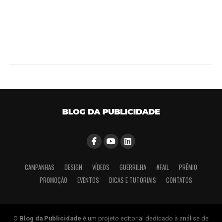
CAMPANHAS
DESIGN
VÍDEOS
GUERRILHA
#FAIL
PRÊMIO
PROMOÇÃO
EVENTOS
DICAS E TUTORIAIS
CONTATOS
O
Blog da Publicidade
é um projeto editorial dedicado à análise de