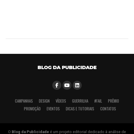
CAMPANHAS
DESIGN
VÍDEOS
GUERRILHA
#FAIL
PRÊMIO
PROMOÇÃO
EVENTOS
DICAS E TUTORIAIS
CONTATOS
O
Blog da Publicidade
é um projeto editorial dedicado à análise de