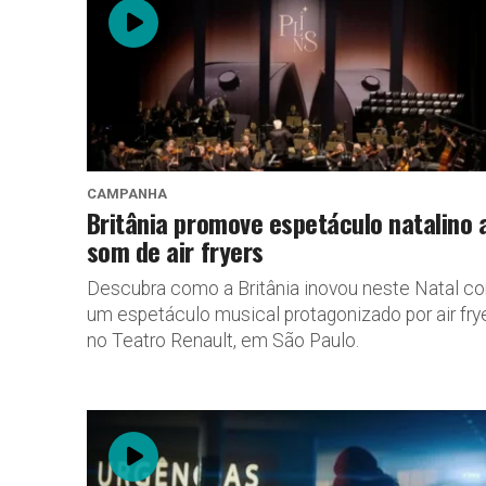
CAMPANHA
Britânia promove espetáculo natalino 
som de air fryers
Descubra como a Britânia inovou neste Natal c
um espetáculo musical protagonizado por air fry
no Teatro Renault, em São Paulo.