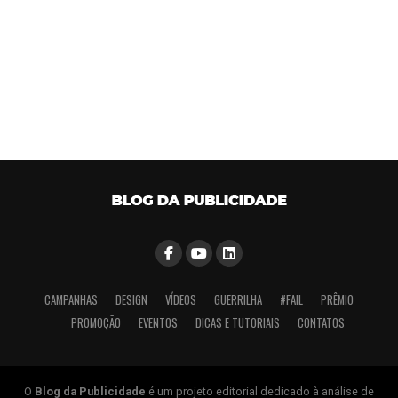
CAMPANHAS
DESIGN
VÍDEOS
GUERRILHA
#FAIL
PRÊMIO
PROMOÇÃO
EVENTOS
DICAS E TUTORIAIS
CONTATOS
O
Blog da Publicidade
é um projeto editorial dedicado à análise de