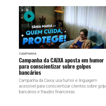
CAMPANHA
Campanha da CAIXA aposta em humor
para conscientizar sobre golpes
bancários
Campanha da Caixa, usa humor e linguagem
acessível para conscientizar clientes sobre gol
bancários e fraudes financeiras.