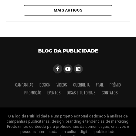
MAIS ARTIGOS
CAMPANHAS
DESIGN
VÍDEOS
GUERRILHA
#FAIL
PRÊMIO
PROMOÇÃO
EVENTOS
DICAS E TUTORIAIS
CONTATOS
O
Blog da Publicidade
é um projeto editorial dedicado à análise de
campanhas publicitárias, design, branding e tendências de marketing.
Produzimos conteúdo para profissionais da comunicação, criativos e
pessoas interessadas em cultura digital e publicidade