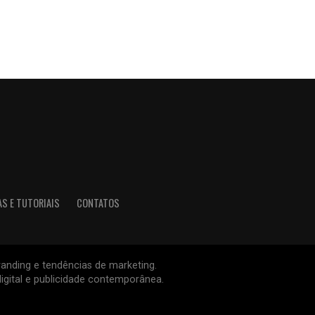
AS E TUTORIAIS
CONTATOS
branding e tendências de marketing.
igital e publicidade contemporânea.