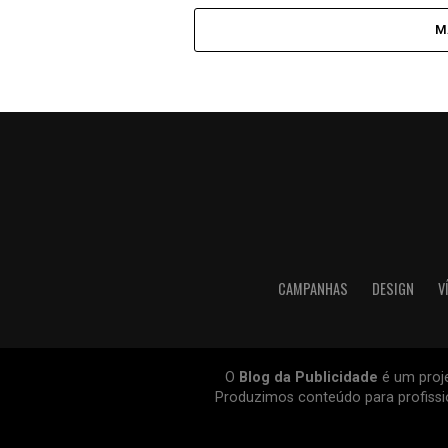
M
CAMPANHAS
DESIGN
V
O
Blog da Publicidade
é um proje
Produzimos conteúdo para profissio