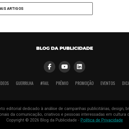
AIS ARTIGOS
ÍDEOS
GUERRILHA
#FAIL
PRÊMIO
PROMOÇÃO
EVENTOS
DIC
to editorial dedicado à análise de campanhas publicitárias, design, 
nais da comunicação, criativos e pessoas interessadas em cultura d
Copyright © 2026 Blog da Publicidade -
Política de Privacidade